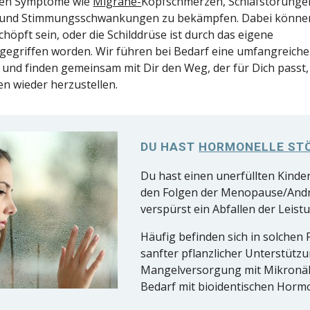
nen Symptome wie
Migräne-
Kopfschmerzen, Schlafstörunge
und Stimmungsschwankungen zu bekämpfen. Dabei können
öpft sein, oder die Schilddrüse ist durch das eigene
egriffen worden. Wir führen bei Bedarf eine umfangreiche
 und finden gemeinsam mit Dir den Weg, der für Dich passt
n wieder herzustellen.
DU HAST
HORMONELLE ST
Du hast einen unerfüllten Kind
den Folgen der Menopause/And
verspürst ein Abfallen der Leist
Häufig befinden sich in solchen 
sanfter pflanzlicher Unterstütz
Mangelversorgung mit Mikronäh
Bedarf mit bioidentischen Hormo