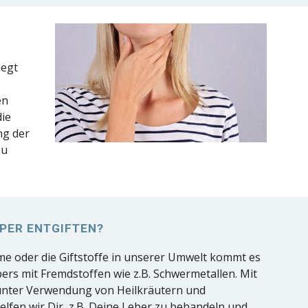
legt
en
die
ng der
zu
PER ENTGIFTEN?
e oder die Giftstoffe in unserer Umwelt kommt es
ers mit Fremdstoffen wie z.B. Schwermetallen. Mit
nter Verwendung von Heilkräutern und
fen wir Dir, z.B. Deine Leber zu behandeln und