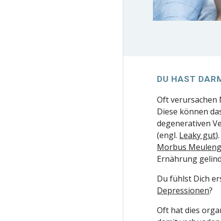
DU HAST DAR
Oft verursachen 
Diese können das
degenerativen Ve
(engl.
Leaky gut
)
Morbus Meuleng
Ernährung gelind
Du fühlst Dich er
Depressionen
?
Oft hat dies org