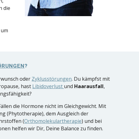
n,
 die
, um
ÖRUNGEN
?
erwunsch oder
Zyklusstörungen
. Du kämpfst mit
ropause, hast
Libidoverlust
und
Haarausfall
,
ungsfähigkeit?
Fällen die Hormone nicht im Gleichgewicht. Mit
ung (Phytotherapie), dem Ausgleich der
rstoffen (
Orthomolekulartherapie
) und bei
nen helfen wir Dir, Deine Balance zu finden.