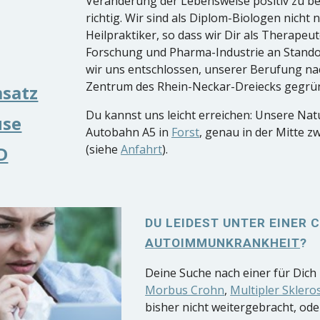
Veränderung der Lebensweise positiv zu be
richtig. Wir sind als Diplom-Biologen nicht
Heilpraktiker, so dass wir Dir als Therapeu
Forschung und Pharma-Industrie an Stando
wir uns entschlossen, unserer Berufung n
Zentrum des Rhein-Neckar-Dreiecks gegrü
satz
Du kannst uns leicht erreichen: Unsere Natu
üse
Autobahn A5 in
Forst
, genau in der Mitte 
(siehe
Anfahrt
).
D
DU LEIDEST UNTER EINER
AUTOIMMUNKRANKHEIT
?
Deine Suche nach einer für Dic
Morbus Crohn
,
Multipler Sklero
bisher nicht weitergebracht, od