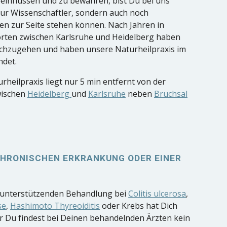
einflussen und zu bewahren, bist Du bei uns
 nur Wissenschaftler, sondern auch noch
ten zur Seite stehen können. Nach Jahren in
rten zwischen Karlsruhe und Heidelberg haben
achzugehen und haben unsere Naturheilpraxis im
ndet.
rheilpraxis liegt nur 5 min entfernt von der
zwischen
Heidelberg
und
Karlsruhe
neben
Bruchsal
 CHRONISCHEN ERKRANKUNG ODER EINER
h unterstützenden Behandlung bei
Colitis ulcerosa
,
se
,
Hashimoto Thyreoiditis
oder Krebs hat Dich
er Du findest bei Deinen behandelnden Ärzten kein