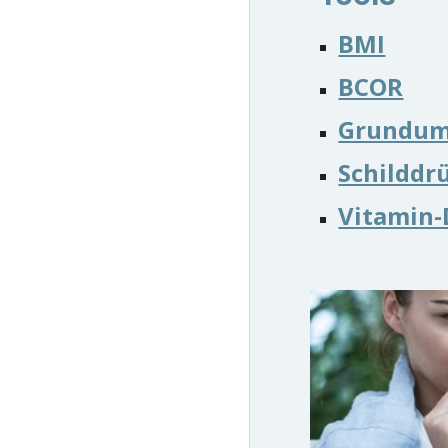
BMI
BCOR
Grundum
Schilddr
Vitamin-