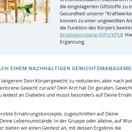
die eingelagerten Giftstoffe zu m
Gesundheit unserer "Kraftwerke
können zu einer ungewollten A
die Funktion des Körpers beeintr
Kryptopyrrolurie (HPU/KPU
). H
Ergänzung.
ACH EINEM NACHHALTIGEN GEWICHTSMANAGEME
t längerem Dein Körpergewicht zu reduzieren, aber nach jed
erlorene Gewicht zurück? Dein Arzt hat Dir geraten, Gewich
Du leidest an Diabetes und musst besonders auf Deine Ernä
probte Ernährungskonzepte, zugeschnitten auf Deine
Deine Lebensumstände. In der Gruppe oder alleine, auf Wu
er bieten wir einen Gentest an, mit dessen Ergebnis die