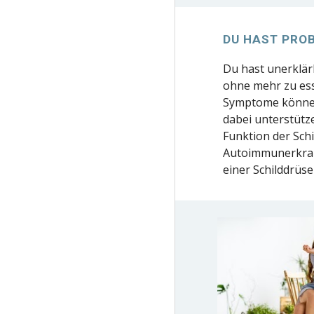
DU HAST PRO
Du hast unerklär
ohne mehr zu ess
Symptome können
dabei unterstüt
Funktion der Sch
Autoimmunerkr
einer Schilddrüs