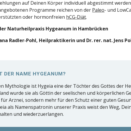
hlungen auf Deinen Körper individuell abgestimmt werde
angebotenen Programme reichen von der
Paleo
- und LowC
rstützten oder hormonfreien
hCG-Diät
.
der Naturheilpraxis Hygeanum in Hambrücken
iana Radler-Pohl, Heilpraktikerin und Dr. rer. nat. Jens Po
T DER NAME HYGEANUM?
en Mythologie ist Hygeia eine der Töchter des Gottes der He
land wurde sie als Göttin der seelischen und körperlichen G
r für Arznei, sondern mehr für den Schutz einer guten Ge
geia als Namenspatronin unserer Praxis weist den Weg, Dei
alten und wiederzuerlangen.